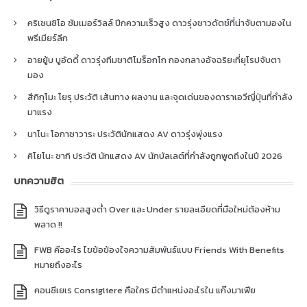
คริเซนซิโอ ซัมเมอร์วิลล์ ปีกความเร็วสูง ดาวรุ่งชาวดัตช์ที่น่าจับตามองใน
พรีเมียร์ลีก
อายยู้บ บูอัดดี้ ดาวรุ่งทีมชาติโมร็อกโก กองกลางอัจฉริยะที่ยุโรปจับตา
มอง
สึกิกุโมะ โยรุ ประวัติ เส้นทาง ผลงาน และจุดเด่นของดาราเอวีญี่ปุ่นที่กำลัง
มาแรง
นาโนะ โอกาซาวาระ ประวัตินักแสดง AV ดาวรุ่งพุ่งแรง
คิโยโนะ ซากิ ประวัติ นักแสดง AV นักบัลเลต์ที่กำลังถูกพูดถึงในปี 2026
บทความฮิต
วิธีดูราคาบอลสูงต่ำ Over และ Under รายละเอียดที่มือใหม่ต้องห้าม
พลาด !!
FWB คืออะไร ไขข้อข้องใจความสัมพันธ์แบบ Friends With Benefits
หมายถึงอะไร
คอนซีเยเร Consigliere คือใคร มีตำแหน่งอะไรใน แก๊งมาเฟีย