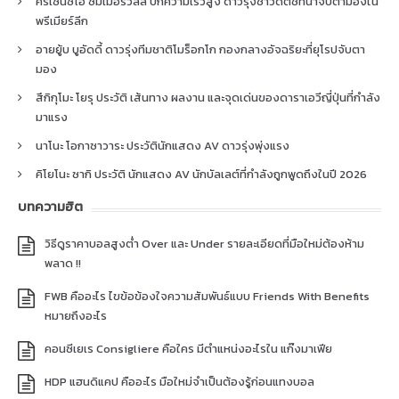
คริเซนซิโอ ซัมเมอร์วิลล์ ปีกความเร็วสูง ดาวรุ่งชาวดัตช์ที่น่าจับตามองใน
พรีเมียร์ลีก
อายยู้บ บูอัดดี้ ดาวรุ่งทีมชาติโมร็อกโก กองกลางอัจฉริยะที่ยุโรปจับตา
มอง
สึกิกุโมะ โยรุ ประวัติ เส้นทาง ผลงาน และจุดเด่นของดาราเอวีญี่ปุ่นที่กำลัง
มาแรง
นาโนะ โอกาซาวาระ ประวัตินักแสดง AV ดาวรุ่งพุ่งแรง
คิโยโนะ ซากิ ประวัติ นักแสดง AV นักบัลเลต์ที่กำลังถูกพูดถึงในปี 2026
บทความฮิต
วิธีดูราคาบอลสูงต่ำ Over และ Under รายละเอียดที่มือใหม่ต้องห้าม
พลาด !!
FWB คืออะไร ไขข้อข้องใจความสัมพันธ์แบบ Friends With Benefits
หมายถึงอะไร
คอนซีเยเร Consigliere คือใคร มีตำแหน่งอะไรใน แก๊งมาเฟีย
HDP แฮนดิแคป คืออะไร มือใหม่จำเป็นต้องรู้ก่อนแทงบอล