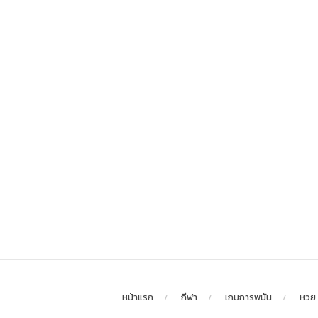
หน้าแรก
กีฬา
เกมการพนัน
หวย