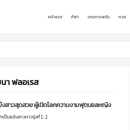
หน้าแรก
กีฬา
เกมการพนัน
หวย
ียนา ฟลอเรส
แข้งสาวสุดสวย ผู้เปิดโลกความงามฟุตบอลหญิง
เป็นแข้งสาวดาวรุ่งที่ […]