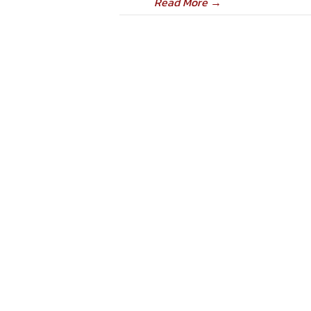
Read More
→