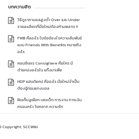
บทความฮิต
วิธีดูราคาบอลสูงต่ำ Over และ Under
รายละเอียดที่มือใหม่ต้องห้ามพลาด !!
FWB คืออะไร ไขข้อข้องใจความสัมพันธ์
แบบ Friends With Benefits หมายถึง
อะไร
คอนซีเยเร Consigliere คือใคร มี
ตำแหน่งอะไรใน แก๊งมาเฟีย
HDP แฮนดิแคป คืออะไร มือใหม่จำเป็น
ต้องรู้ก่อนแทงบอล
ฝันเห็นงูเผือก เลขเด็ด การงาน การเงิน
ครอบครัว โชคลาภ ความรัก
© Copyright, SCCWiki