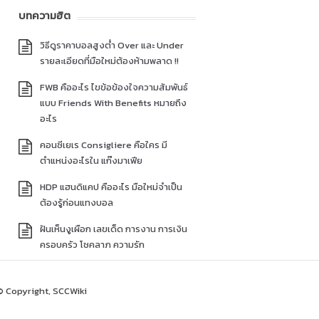
บทความฮิต
วิธีดูราคาบอลสูงต่ำ Over และ Under
รายละเอียดที่มือใหม่ต้องห้ามพลาด !!
FWB คืออะไร ไขข้อข้องใจความสัมพันธ์
แบบ Friends With Benefits หมายถึง
อะไร
คอนซีเยเร Consigliere คือใคร มี
ตำแหน่งอะไรใน แก๊งมาเฟีย
HDP แฮนดิแคป คืออะไร มือใหม่จำเป็น
ต้องรู้ก่อนแทงบอล
ฝันเห็นงูเผือก เลขเด็ด การงาน การเงิน
ครอบครัว โชคลาภ ความรัก
© Copyright, SCCWiki