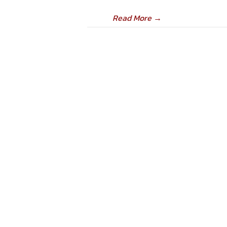
Read More
→