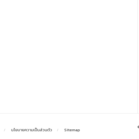
นโยบายความเป็นส่วนตัว
Sitemap