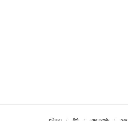
หน้าแรก
กีฬา
เกมการพนัน
หวย