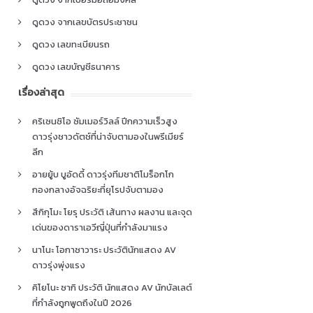
ดูดวง จากเลขบัตรประชาชน
ดูดวง เลขทะเบียนรถ
ดูดวง เลขบัญชีธนาคาร
เรื่องล่าสุด
คริเซนซิโอ ซัมเมอร์วิลล์ ปีกความเร็วสูง
ดาวรุ่งชาวดัตช์ที่น่าจับตามองในพรีเมียร์
ลีก
อายยู้บ บูอัดดี้ ดาวรุ่งทีมชาติโมร็อกโก
กองกลางอัจฉริยะที่ยุโรปจับตามอง
สึกิกุโมะ โยรุ ประวัติ เส้นทาง ผลงาน และจุด
เด่นของดาราเอวีญี่ปุ่นที่กำลังมาแรง
นาโนะ โอกาซาวาระ ประวัตินักแสดง AV
ดาวรุ่งพุ่งแรง
คิโยโนะ ซากิ ประวัติ นักแสดง AV นักบัลเลต์
ที่กำลังถูกพูดถึงในปี 2026