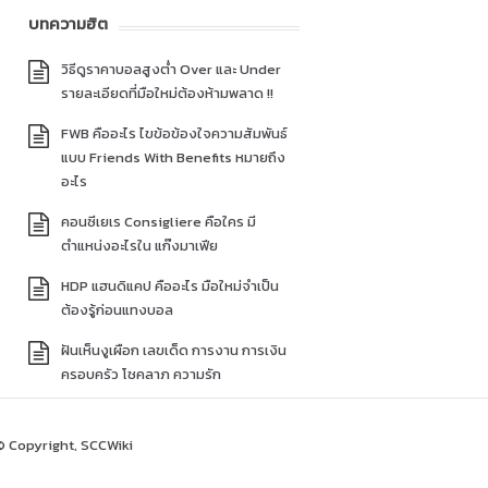
บทความฮิต
วิธีดูราคาบอลสูงต่ำ Over และ Under
รายละเอียดที่มือใหม่ต้องห้ามพลาด !!
FWB คืออะไร ไขข้อข้องใจความสัมพันธ์
แบบ Friends With Benefits หมายถึง
อะไร
คอนซีเยเร Consigliere คือใคร มี
ตำแหน่งอะไรใน แก๊งมาเฟีย
HDP แฮนดิแคป คืออะไร มือใหม่จำเป็น
ต้องรู้ก่อนแทงบอล
ฝันเห็นงูเผือก เลขเด็ด การงาน การเงิน
ครอบครัว โชคลาภ ความรัก
© Copyright, SCCWiki