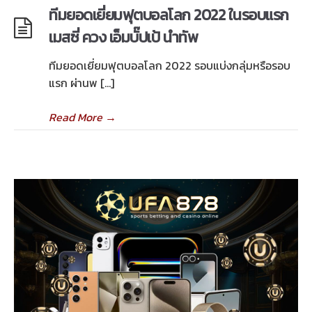
ทีมยอดเยี่ยมฟุตบอลโลก 2022 ในรอบแรก
เมสซี่ ควง เอ็มบั๊ปเป้ นำทัพ
ทีมยอดเยี่ยมฟุตบอลโลก 2022 รอบแบ่งกลุ่มหรือรอบ
แรก ผ่านพ […]
Read More
→