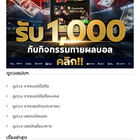
ดูดวงแม่นๆ
ดูดวง จากเบอร์มือถือ
ดูดวง จากเบอร์มือถือมงคล
ดูดวง จากเลขบัตรประชาชน
ดูดวง เลขทะเบียนรถ
ดูดวง เลขบัญชีธนาคาร
เรื่องล่าสุด