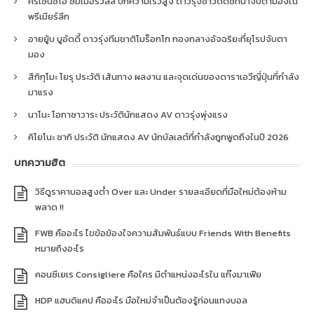
คริเซนซิโอ ซัมเมอร์วิลล์ ปีกความเร็วสูง ดาวรุ่งชาวดัตช์ที่น่าจับตามองใน
พรีเมียร์ลีก
อายยู้บ บูอัดดี้ ดาวรุ่งทีมชาติโมร็อกโก กองกลางอัจฉริยะที่ยุโรปจับตา
มอง
สึกิกุโมะ โยรุ ประวัติ เส้นทาง ผลงาน และจุดเด่นของดาราเอวีญี่ปุ่นที่กำลัง
มาแรง
นาโนะ โอกาซาวาระ ประวัตินักแสดง AV ดาวรุ่งพุ่งแรง
คิโยโนะ ซากิ ประวัติ นักแสดง AV นักบัลเลต์ที่กำลังถูกพูดถึงในปี 2026
บทความฮิต
วิธีดูราคาบอลสูงต่ำ Over และ Under รายละเอียดที่มือใหม่ต้องห้าม
พลาด !!
FWB คืออะไร ไขข้อข้องใจความสัมพันธ์แบบ Friends With Benefits
หมายถึงอะไร
คอนซีเยเร Consigliere คือใคร มีตำแหน่งอะไรใน แก๊งมาเฟีย
HDP แฮนดิแคป คืออะไร มือใหม่จำเป็นต้องรู้ก่อนแทงบอล