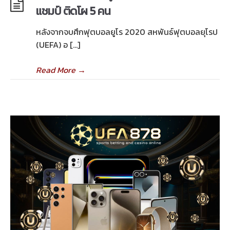
แชมป์ ติดโผ 5 คน
หลังจากจบศึกฟุตบอลยูโร 2020 สหพันธ์ฟุตบอลยุโรป
(UEFA) อ […]
Read More
→