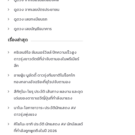
ดูดวง จากเลขบัตรประชาชน
ดูดวง เลขทะเบียนรถ
ดูดวง เลขบัญชีธนาคาร
เรื่องล่าสุด
คริเซนซิโอ ซัมเมอร์วิลล์ ปีกความเร็วสูง
ดาวรุ่งชาวดัตช์ที่น่าจับตามองในพรีเมียร์
ลีก
อายยู้บ บูอัดดี้ ดาวรุ่งทีมชาติโมร็อกโก
กองกลางอัจฉริยะที่ยุโรปจับตามอง
สึกิกุโมะ โยรุ ประวัติ เส้นทาง ผลงาน และจุด
เด่นของดาราเอวีญี่ปุ่นที่กำลังมาแรง
นาโนะ โอกาซาวาระ ประวัตินักแสดง AV
ดาวรุ่งพุ่งแรง
คิโยโนะ ซากิ ประวัติ นักแสดง AV นักบัลเลต์
ที่กำลังถูกพูดถึงในปี 2026