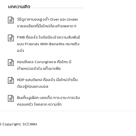
บทความฮิต
วิธีดูราคาบอลสูงต่ำ Over และ Under
รายละเอียดที่มือใหม่ต้องห้ามพลาด !!
FWB คืออะไร ไขข้อข้องใจความสัมพันธ์
แบบ Friends With Benefits หมายถึง
อะไร
คอนซีเยเร Consigliere คือใคร มี
ตำแหน่งอะไรใน แก๊งมาเฟีย
HDP แฮนดิแคป คืออะไร มือใหม่จำเป็น
ต้องรู้ก่อนแทงบอล
ฝันเห็นงูเผือก เลขเด็ด การงาน การเงิน
ครอบครัว โชคลาภ ความรัก
© Copyright, SCCWiki