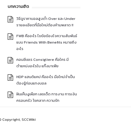
บทความฮิต
วิธีดูราคาบอลสูงต่ำ Over และ Under
รายละเอียดที่มือใหม่ต้องห้ามพลาด !!
FWB คืออะไร ไขข้อข้องใจความสัมพันธ์
แบบ Friends With Benefits หมายถึง
อะไร
คอนซีเยเร Consigliere คือใคร มี
ตำแหน่งอะไรใน แก๊งมาเฟีย
HDP แฮนดิแคป คืออะไร มือใหม่จำเป็น
ต้องรู้ก่อนแทงบอล
ฝันเห็นงูเผือก เลขเด็ด การงาน การเงิน
ครอบครัว โชคลาภ ความรัก
© Copyright, SCCWiki