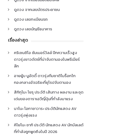
ดูดวง จากเลขบัตรประชาชน
ดูดวง เลขทะเบียนรถ
ดูดวง เลขบัญชีธนาคาร
เรื่องล่าสุด
คริเซนซิโอ ซัมเมอร์วิลล์ ปีกความเร็วสูง
ดาวรุ่งชาวดัตช์ที่น่าจับตามองในพรีเมียร์
ลีก
อายยู้บ บูอัดดี้ ดาวรุ่งทีมชาติโมร็อกโก
กองกลางอัจฉริยะที่ยุโรปจับตามอง
สึกิกุโมะ โยรุ ประวัติ เส้นทาง ผลงาน และจุด
เด่นของดาราเอวีญี่ปุ่นที่กำลังมาแรง
นาโนะ โอกาซาวาระ ประวัตินักแสดง AV
ดาวรุ่งพุ่งแรง
คิโยโนะ ซากิ ประวัติ นักแสดง AV นักบัลเลต์
ที่กำลังถูกพูดถึงในปี 2026