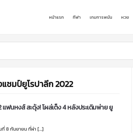
หน้าแรก
กีฬา
เกมการพนัน
หวย
็งแชมป์ยูโรปาลีก 2022
 แฟนหงส์ สะดุ้ง! โผล่เต็ง 4 หลังประเดิมพ่าย ยู
ที่ 8 กันยายน ที่ผ่า […]