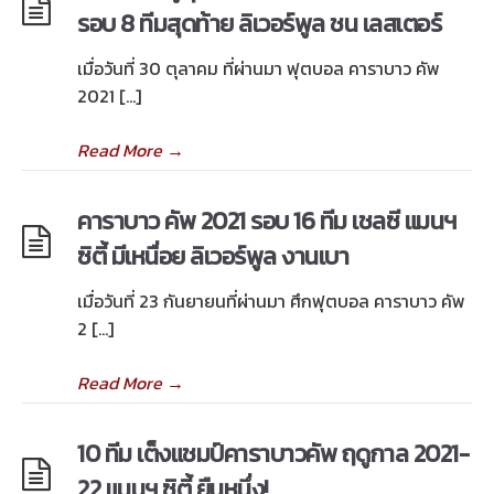
รอบ 8 ทีมสุดท้าย ลิเวอร์พูล ชน เลสเตอร์
เมื่อวันที่ 30 ตุลาคม ที่ผ่านมา ฟุตบอล คาราบาว คัพ
2021 […]
Read More
→
คาราบาว คัพ 2021 รอบ 16 ทีม เชลซี แมนฯ
ซิตี้ มีเหนื่อย ลิเวอร์พูล งานเบา
เมื่อวันที่ 23 กันยายนที่ผ่านมา ศึกฟุตบอล คาราบาว คัพ
2 […]
Read More
→
10 ทีม เต็งแชมป์คาราบาวคัพ ฤดูกาล 2021-
22 แมนฯ ซิตี้ ยืนหนึ่ง!