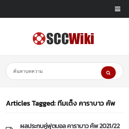
Articles Tagged: ทีมเต็ง คาราบาว คัพ
ผลประกบคู่ฟุตบอล คาราบาว คัพ 2021/22