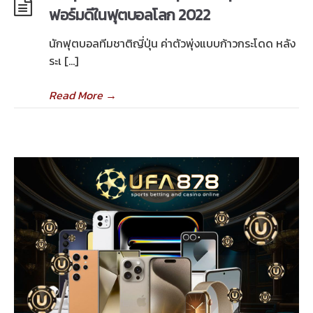
ฟอร์มดีในฟุตบอลโลก 2022
นักฟุตบอลทีมชาติญี่ปุ่น ค่าตัวพุ่งแบบก้าวกระโดด หลัง
ระเ […]
Read More
→