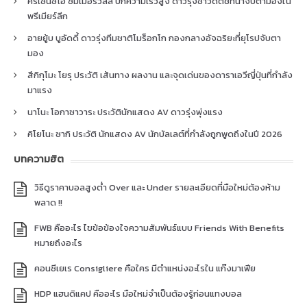
คริเซนซิโอ ซัมเมอร์วิลล์ ปีกความเร็วสูง ดาวรุ่งชาวดัตช์ที่น่าจับตามองใน
พรีเมียร์ลีก
อายยู้บ บูอัดดี้ ดาวรุ่งทีมชาติโมร็อกโก กองกลางอัจฉริยะที่ยุโรปจับตา
มอง
สึกิกุโมะ โยรุ ประวัติ เส้นทาง ผลงาน และจุดเด่นของดาราเอวีญี่ปุ่นที่กำลัง
มาแรง
นาโนะ โอกาซาวาระ ประวัตินักแสดง AV ดาวรุ่งพุ่งแรง
คิโยโนะ ซากิ ประวัติ นักแสดง AV นักบัลเลต์ที่กำลังถูกพูดถึงในปี 2026
บทความฮิต
วิธีดูราคาบอลสูงต่ำ Over และ Under รายละเอียดที่มือใหม่ต้องห้าม
พลาด !!
FWB คืออะไร ไขข้อข้องใจความสัมพันธ์แบบ Friends With Benefits
หมายถึงอะไร
คอนซีเยเร Consigliere คือใคร มีตำแหน่งอะไรใน แก๊งมาเฟีย
HDP แฮนดิแคป คืออะไร มือใหม่จำเป็นต้องรู้ก่อนแทงบอล