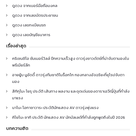
ดูดวง จากเบอร์มือถือมงคล
ดูดวง จากเลขบัตรประชาชน
ดูดวง เลขทะเบียนรถ
ดูดวง เลขบัญชีธนาคาร
เรื่องล่าสุด
คริเซนซิโอ ซัมเมอร์วิลล์ ปีกความเร็วสูง ดาวรุ่งชาวดัตช์ที่น่าจับตามองใน
พรีเมียร์ลีก
อายยู้บ บูอัดดี้ ดาวรุ่งทีมชาติโมร็อกโก กองกลางอัจฉริยะที่ยุโรปจับตา
มอง
สึกิกุโมะ โยรุ ประวัติ เส้นทาง ผลงาน และจุดเด่นของดาราเอวีญี่ปุ่นที่กำลัง
มาแรง
นาโนะ โอกาซาวาระ ประวัตินักแสดง AV ดาวรุ่งพุ่งแรง
คิโยโนะ ซากิ ประวัติ นักแสดง AV นักบัลเลต์ที่กำลังถูกพูดถึงในปี 2026
บทความฮิต