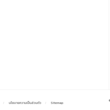
นโยบายความเป็นส่วนตัว
Sitemap