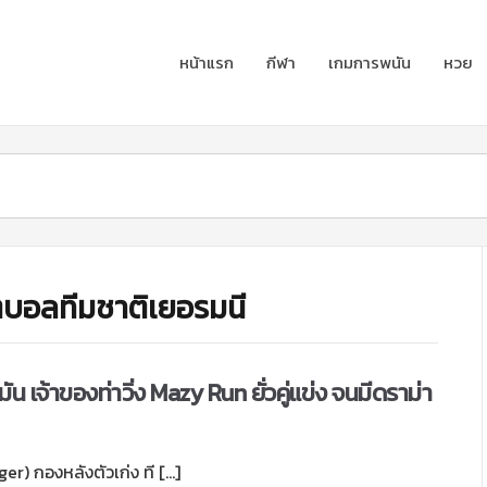
หน้าแรก
กีฬา
เกมการพนัน
หวย
ุตบอลทีมชาติเยอรมนี
มัน เจ้าของท่าวิ่ง Mazy Run ยั่วคู่แข่ง จนมีดราม่า
er) กองหลังตัวเก่ง ที […]