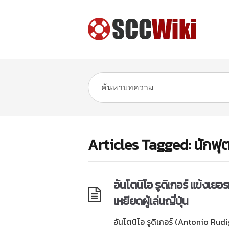
Articles Tagged: นักฟ
อันโตนิโอ รูดิเกอร์ แข้งเยอร
เหยียดผู้เล่นญี่ปุ่น
อันโตนิโอ รูดิเกอร์ (Antonio Rudig