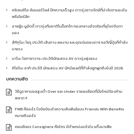
คริเซนซิโอ ซัมเมอร์วิลล์ ปีกความเร็วสูง ดาวรุ่งชาวดัตช์ที่น่าจับตามองใน
พรีเมียร์ลีก
อายยู้บ บูอัดดี้ ดาวรุ่งทีมชาติโมร็อกโก กองกลางอัจฉริยะที่ยุโรปจับตา
มอง
สึกิกุโมะ โยรุ ประวัติ เส้นทาง ผลงาน และจุดเด่นของดาราเอวีญี่ปุ่นที่กำลัง
มาแรง
นาโนะ โอกาซาวาระ ประวัตินักแสดง AV ดาวรุ่งพุ่งแรง
คิโยโนะ ซากิ ประวัติ นักแสดง AV นักบัลเลต์ที่กำลังถูกพูดถึงในปี 2026
บทความฮิต
วิธีดูราคาบอลสูงต่ำ Over และ Under รายละเอียดที่มือใหม่ต้องห้าม
พลาด !!
FWB คืออะไร ไขข้อข้องใจความสัมพันธ์แบบ Friends With Benefits
หมายถึงอะไร
คอนซีเยเร Consigliere คือใคร มีตำแหน่งอะไรใน แก๊งมาเฟีย