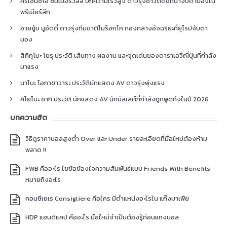
คริเซนซิโอ ซัมเมอร์วิลล์ ปีกความเร็วสูง ดาวรุ่งชาวดัตช์ที่น่าจับตามองใน
พรีเมียร์ลีก
อายยู้บ บูอัดดี้ ดาวรุ่งทีมชาติโมร็อกโก กองกลางอัจฉริยะที่ยุโรปจับตา
มอง
สึกิกุโมะ โยรุ ประวัติ เส้นทาง ผลงาน และจุดเด่นของดาราเอวีญี่ปุ่นที่กำลัง
มาแรง
นาโนะ โอกาซาวาระ ประวัตินักแสดง AV ดาวรุ่งพุ่งแรง
คิโยโนะ ซากิ ประวัติ นักแสดง AV นักบัลเลต์ที่กำลังถูกพูดถึงในปี 2026
บทความฮิต
วิธีดูราคาบอลสูงต่ำ Over และ Under รายละเอียดที่มือใหม่ต้องห้าม
พลาด !!
FWB คืออะไร ไขข้อข้องใจความสัมพันธ์แบบ Friends With Benefits
หมายถึงอะไร
คอนซีเยเร Consigliere คือใคร มีตำแหน่งอะไรใน แก๊งมาเฟีย
HDP แฮนดิแคป คืออะไร มือใหม่จำเป็นต้องรู้ก่อนแทงบอล