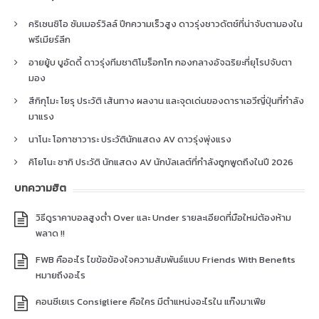
คริเซนซิโอ ซัมเมอร์วิลล์ ปีกความเร็วสูง ดาวรุ่งชาวดัตช์ที่น่าจับตามองใน
พรีเมียร์ลีก
อายยู้บ บูอัดดี้ ดาวรุ่งทีมชาติโมร็อกโก กองกลางอัจฉริยะที่ยุโรปจับตา
มอง
สึกิกุโมะ โยรุ ประวัติ เส้นทาง ผลงาน และจุดเด่นของดาราเอวีญี่ปุ่นที่กำลัง
มาแรง
นาโนะ โอกาซาวาระ ประวัตินักแสดง AV ดาวรุ่งพุ่งแรง
คิโยโนะ ซากิ ประวัติ นักแสดง AV นักบัลเลต์ที่กำลังถูกพูดถึงในปี 2026
บทความฮิต
วิธีดูราคาบอลสูงต่ำ Over และ Under รายละเอียดที่มือใหม่ต้องห้าม
พลาด !!
FWB คืออะไร ไขข้อข้องใจความสัมพันธ์แบบ Friends With Benefits
หมายถึงอะไร
คอนซีเยเร Consigliere คือใคร มีตำแหน่งอะไรใน แก๊งมาเฟีย