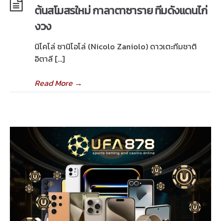
ต้นสโมสรใหม่ กาลาตาซาราย ทีมดังแดนไก่
งวง
นิโคโล่ ซานิโอโล่ (Nicolo Zaniolo) ดาวเตะทีมชาติ
อิตาลี […]
Read More
→