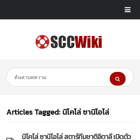
Articles Tagged: นิโคโล่ ซานิโอโล่
นิโคโล่ ซานิโอโล่ สตาร์ทีมชาติอิตาลี เปิดตัว