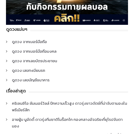
ดูดวงแม่นๆ
ดูดวง จากเบอร์มือถือ
ดูดวง จากเบอร์มือถือมงคล
ดูดวง จากเลขบัตรประชาชน
ดูดวง เลขทะเบียนรถ
ดูดวง เลขบัญชีธนาคาร
เรื่องล่าสุด
คริเซนซิโอ ซัมเมอร์วิลล์ ปีกความเร็วสูง ดาวรุ่งชาวดัตช์ที่น่าจับตามองใน
พรีเมียร์ลีก
อายยู้บ บูอัดดี้ ดาวรุ่งทีมชาติโมร็อกโก กองกลางอัจฉริยะที่ยุโรปจับตา
มอง