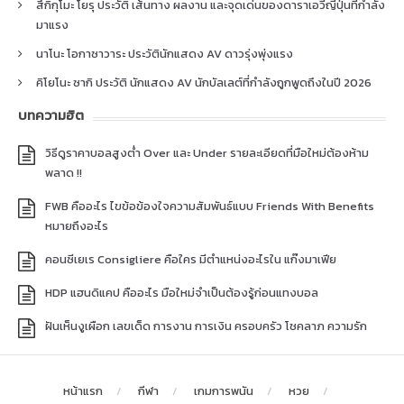
สึกิกุโมะ โยรุ ประวัติ เส้นทาง ผลงาน และจุดเด่นของดาราเอวีญี่ปุ่นที่กำลัง
มาแรง
นาโนะ โอกาซาวาระ ประวัตินักแสดง AV ดาวรุ่งพุ่งแรง
คิโยโนะ ซากิ ประวัติ นักแสดง AV นักบัลเลต์ที่กำลังถูกพูดถึงในปี 2026
บทความฮิต
วิธีดูราคาบอลสูงต่ำ Over และ Under รายละเอียดที่มือใหม่ต้องห้าม
พลาด !!
FWB คืออะไร ไขข้อข้องใจความสัมพันธ์แบบ Friends With Benefits
หมายถึงอะไร
คอนซีเยเร Consigliere คือใคร มีตำแหน่งอะไรใน แก๊งมาเฟีย
HDP แฮนดิแคป คืออะไร มือใหม่จำเป็นต้องรู้ก่อนแทงบอล
ฝันเห็นงูเผือก เลขเด็ด การงาน การเงิน ครอบครัว โชคลาภ ความรัก
หน้าแรก
กีฬา
เกมการพนัน
หวย