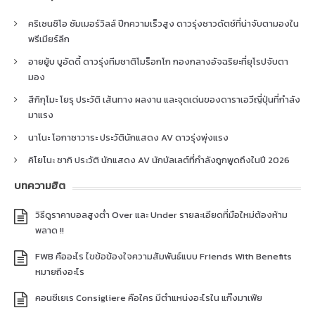
คริเซนซิโอ ซัมเมอร์วิลล์ ปีกความเร็วสูง ดาวรุ่งชาวดัตช์ที่น่าจับตามองใน
พรีเมียร์ลีก
อายยู้บ บูอัดดี้ ดาวรุ่งทีมชาติโมร็อกโก กองกลางอัจฉริยะที่ยุโรปจับตา
มอง
สึกิกุโมะ โยรุ ประวัติ เส้นทาง ผลงาน และจุดเด่นของดาราเอวีญี่ปุ่นที่กำลัง
มาแรง
นาโนะ โอกาซาวาระ ประวัตินักแสดง AV ดาวรุ่งพุ่งแรง
คิโยโนะ ซากิ ประวัติ นักแสดง AV นักบัลเลต์ที่กำลังถูกพูดถึงในปี 2026
บทความฮิต
วิธีดูราคาบอลสูงต่ำ Over และ Under รายละเอียดที่มือใหม่ต้องห้าม
พลาด !!
FWB คืออะไร ไขข้อข้องใจความสัมพันธ์แบบ Friends With Benefits
หมายถึงอะไร
คอนซีเยเร Consigliere คือใคร มีตำแหน่งอะไรใน แก๊งมาเฟีย