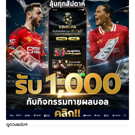
ดูดวงแม่นๆ