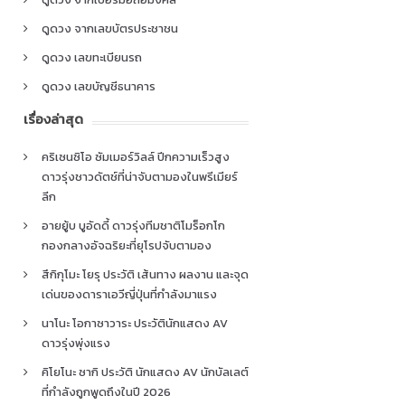
ดูดวง จากเลขบัตรประชาชน
ดูดวง เลขทะเบียนรถ
ดูดวง เลขบัญชีธนาคาร
เรื่องล่าสุด
คริเซนซิโอ ซัมเมอร์วิลล์ ปีกความเร็วสูง
ดาวรุ่งชาวดัตช์ที่น่าจับตามองในพรีเมียร์
ลีก
อายยู้บ บูอัดดี้ ดาวรุ่งทีมชาติโมร็อกโก
กองกลางอัจฉริยะที่ยุโรปจับตามอง
สึกิกุโมะ โยรุ ประวัติ เส้นทาง ผลงาน และจุด
เด่นของดาราเอวีญี่ปุ่นที่กำลังมาแรง
นาโนะ โอกาซาวาระ ประวัตินักแสดง AV
ดาวรุ่งพุ่งแรง
คิโยโนะ ซากิ ประวัติ นักแสดง AV นักบัลเลต์
ที่กำลังถูกพูดถึงในปี 2026