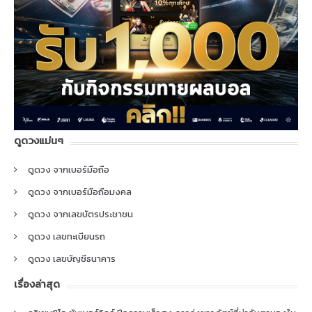
ดูดวงแม่นๆ
ดูดวง จากเบอร์มือถือ
ดูดวง จากเบอร์มือถือมงคล
ดูดวง จากเลขบัตรประชาชน
ดูดวง เลขทะเบียนรถ
ดูดวง เลขบัญชีธนาคาร
เรื่องล่าสุด