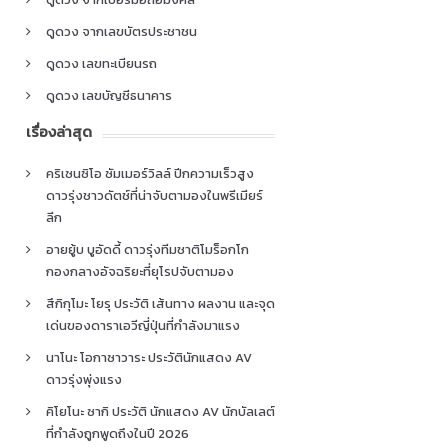
ดูดวง จากเลขบัตรประชาชน
ดูดวง เลขทะเบียนรถ
ดูดวง เลขบัญชีธนาคาร
เรื่องล่าสุด
คริเซนซิโอ ซัมเมอร์วิลล์ ปีกความเร็วสูง
ดาวรุ่งชาวดัตช์ที่น่าจับตามองในพรีเมียร์
ลีก
อายยู้บ บูอัดดี้ ดาวรุ่งทีมชาติโมร็อกโก
กองกลางอัจฉริยะที่ยุโรปจับตามอง
สึกิกุโมะ โยรุ ประวัติ เส้นทาง ผลงาน และจุด
เด่นของดาราเอวีญี่ปุ่นที่กำลังมาแรง
นาโนะ โอกาซาวาระ ประวัตินักแสดง AV
ดาวรุ่งพุ่งแรง
คิโยโนะ ซากิ ประวัติ นักแสดง AV นักบัลเลต์
ที่กำลังถูกพูดถึงในปี 2026