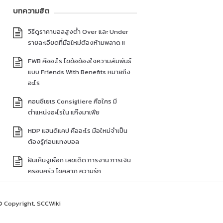
บทความฮิต
วิธีดูราคาบอลสูงต่ำ Over และ Under
รายละเอียดที่มือใหม่ต้องห้ามพลาด !!
FWB คืออะไร ไขข้อข้องใจความสัมพันธ์
แบบ Friends With Benefits หมายถึง
อะไร
คอนซีเยเร Consigliere คือใคร มี
ตำแหน่งอะไรใน แก๊งมาเฟีย
HDP แฮนดิแคป คืออะไร มือใหม่จำเป็น
ต้องรู้ก่อนแทงบอล
ฝันเห็นงูเผือก เลขเด็ด การงาน การเงิน
ครอบครัว โชคลาภ ความรัก
© Copyright, SCCWiki