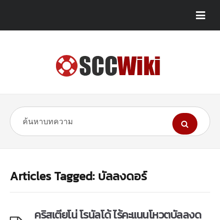
Articles Tagged: บัลลงดอร์
คริสเตียโน่ โรนัลโด้ ไร้คะแนนโหวตบัลลงด