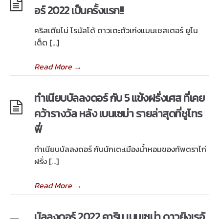
อร์ 2022 เป็นครั้งแรก!!
คริสเตียโน่ โรนัลโด้ ดาวเตะตัวเก่งแมนเชสเตอร์ ยูไน
เต็ต […]
Read More
→
ทำเนียบบัลลงดอร์ กับ 5 แข้งฝรั่งเศส ที่เคย
คว้ารางวัล หลัง เบนเซม่า รายล่าสุดที่ชูโทร
ฟี่
ทำเนียบบัลลงดอร์ กับนักเตะเมืองน้ำหอมของทัพตราไก่
ฝรั่ง […]
Read More
→
บัลลงดอร์ 2022 คาริม เบนเซม่า ดาวยิงเรอั