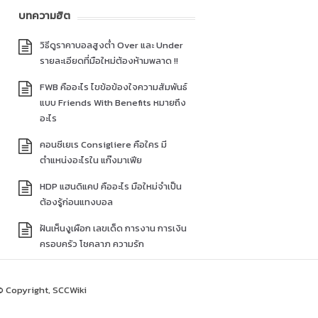
บทความฮิต
วิธีดูราคาบอลสูงต่ำ Over และ Under
รายละเอียดที่มือใหม่ต้องห้ามพลาด !!
FWB คืออะไร ไขข้อข้องใจความสัมพันธ์
แบบ Friends With Benefits หมายถึง
อะไร
คอนซีเยเร Consigliere คือใคร มี
ตำแหน่งอะไรใน แก๊งมาเฟีย
HDP แฮนดิแคป คืออะไร มือใหม่จำเป็น
ต้องรู้ก่อนแทงบอล
ฝันเห็นงูเผือก เลขเด็ด การงาน การเงิน
ครอบครัว โชคลาภ ความรัก
© Copyright, SCCWiki