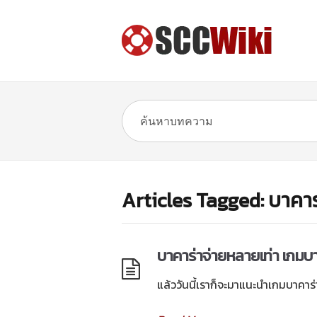
Articles Tagged: บาคาร
บาคาร่าจ่ายหลายเท่า เกมบาค
แล้ววันนี้เราก็จะมาแนะนำเกมบาคาร่