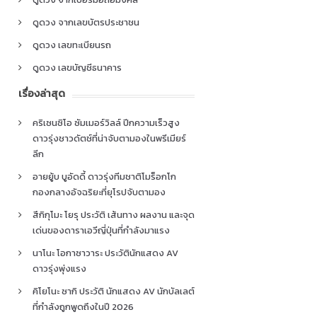
ดูดวง จากเลขบัตรประชาชน
ดูดวง เลขทะเบียนรถ
ดูดวง เลขบัญชีธนาคาร
เรื่องล่าสุด
คริเซนซิโอ ซัมเมอร์วิลล์ ปีกความเร็วสูง
ดาวรุ่งชาวดัตช์ที่น่าจับตามองในพรีเมียร์
ลีก
อายยู้บ บูอัดดี้ ดาวรุ่งทีมชาติโมร็อกโก
กองกลางอัจฉริยะที่ยุโรปจับตามอง
สึกิกุโมะ โยรุ ประวัติ เส้นทาง ผลงาน และจุด
เด่นของดาราเอวีญี่ปุ่นที่กำลังมาแรง
นาโนะ โอกาซาวาระ ประวัตินักแสดง AV
ดาวรุ่งพุ่งแรง
คิโยโนะ ซากิ ประวัติ นักแสดง AV นักบัลเลต์
ที่กำลังถูกพูดถึงในปี 2026