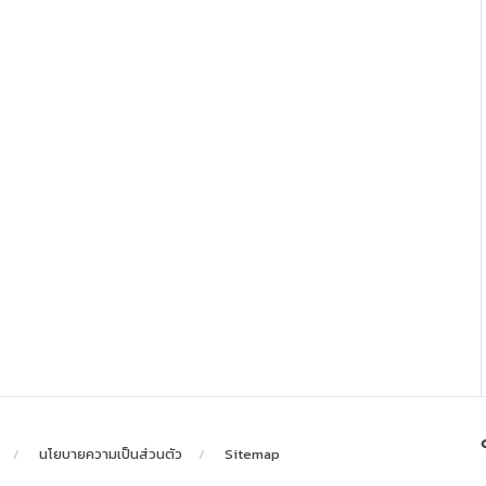
นโยบายความเป็นส่วนตัว
Sitemap