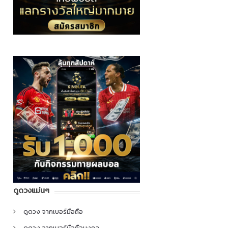
ดูดวงแม่นๆ
ดูดวง จากเบอร์มือถือ
ดูดวง จากเบอร์มือถือมงคล