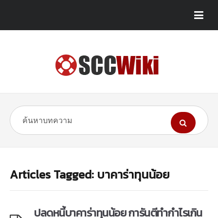
Articles Tagged: บาคาร่าทุนน้อย
ปลดหนี้บาคาร่าทุนน้อย การันตีทำกำไรเกิน