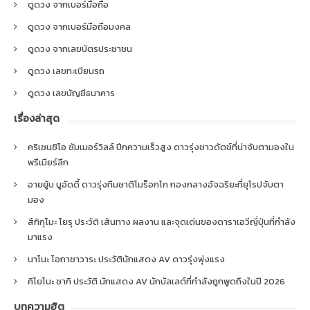
ดูดวง จากเบอร์มือถือ
ดูดวง จากเบอร์มือถือมงคล
ดูดวง จากเลขบัตรประชาชน
ดูดวง เลขทะเบียนรถ
ดูดวง เลขบัญชีธนาคาร
เรื่องล่าสุด
คริเซนซิโอ ซัมเมอร์วิลล์ ปีกความเร็วสูง ดาวรุ่งชาวดัตช์ที่น่าจับตามองใน
พรีเมียร์ลีก
อายยู้บ บูอัดดี้ ดาวรุ่งทีมชาติโมร็อกโก กองกลางอัจฉริยะที่ยุโรปจับตา
มอง
สึกิกุโมะ โยรุ ประวัติ เส้นทาง ผลงาน และจุดเด่นของดาราเอวีญี่ปุ่นที่กำลัง
มาแรง
นาโนะ โอกาซาวาระ ประวัตินักแสดง AV ดาวรุ่งพุ่งแรง
คิโยโนะ ซากิ ประวัติ นักแสดง AV นักบัลเลต์ที่กำลังถูกพูดถึงในปี 2026
บทความฮิต