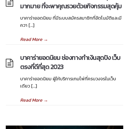
มากมาย ที่จะพาคุณรวยด้วยกิจกรรมสุดคุ้ม
บาคาร่ายอดนิยม ที่มีระบบสมัครสมาชิกที่อัตโนมัติและมี
ควา […]
Read More
→
บาคาร่ายอดนิยม ช่องทางทำเงินสุดปัง เว็บ
ตรงที่ดีที่สุด 2023
บาคาร่ายอดนิยม ผู้ให้บริการเกมไพ่ที่ครบวงจรในเว็บ
เดียว […]
Read More
→