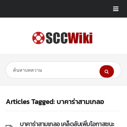
Articles Tagged: บาคาร่าสามเกลอ
บาคาร่าสามเกลอ เคล็ดลับเพิ่มโอกาสชนะ