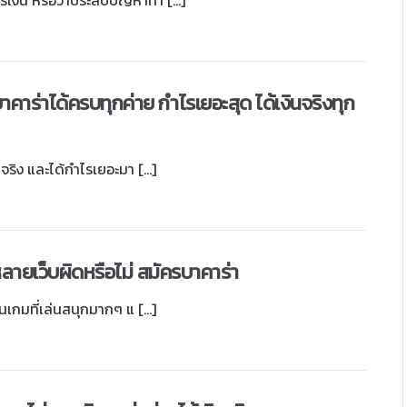
เงิน หรือว่าประสบปัญหาทา […]
าคาร่าได้ครบทุกค่าย กำไรเยอะสุด ได้เงินจริงทุก
นจริง และได้กำไรเยอะมา […]
นหลายเว็บผิดหรือไม่ สมัครบาคาร่า
็นเกมที่เล่นสนุกมากๆ แ […]