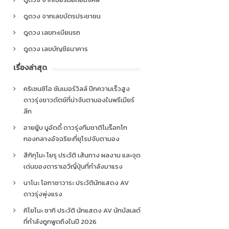
ดูดวง จากเลขบัตรประชาชน
ดูดวง เลขทะเบียนรถ
ดูดวง เลขบัญชีธนาคาร
เรื่องล่าสุด
คริเซนซิโอ ซัมเมอร์วิลล์ ปีกความเร็วสูง
ดาวรุ่งชาวดัตช์ที่น่าจับตามองในพรีเมียร์
ลีก
อายยู้บ บูอัดดี้ ดาวรุ่งทีมชาติโมร็อกโก
กองกลางอัจฉริยะที่ยุโรปจับตามอง
สึกิกุโมะ โยรุ ประวัติ เส้นทาง ผลงาน และจุด
เด่นของดาราเอวีญี่ปุ่นที่กำลังมาแรง
นาโนะ โอกาซาวาระ ประวัตินักแสดง AV
ดาวรุ่งพุ่งแรง
คิโยโนะ ซากิ ประวัติ นักแสดง AV นักบัลเลต์
ที่กำลังถูกพูดถึงในปี 2026