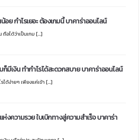
นน้อย กำไรเยอะ ต้องเกมนี้ บาคาร่าออนไลน์
้น ถือได้ว่าเป็นเกม […]
นเกมก็มีเงิน ทำกำไรได้สะดวกสบาย บาคาร่าออนไลน์
รได้ง่ายๆ เพียงแค่เข้า […]
ต้นแห่งความรวย ใบเบิกทางสู่ความสำเร็จ บาคาร่า