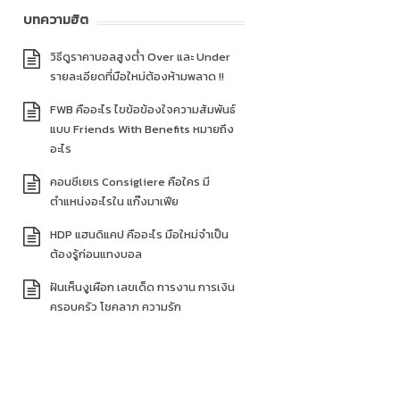
บทความฮิต
วิธีดูราคาบอลสูงต่ำ Over และ Under
รายละเอียดที่มือใหม่ต้องห้ามพลาด !!
FWB คืออะไร ไขข้อข้องใจความสัมพันธ์
แบบ Friends With Benefits หมายถึง
อะไร
คอนซีเยเร Consigliere คือใคร มี
ตำแหน่งอะไรใน แก๊งมาเฟีย
HDP แฮนดิแคป คืออะไร มือใหม่จำเป็น
ต้องรู้ก่อนแทงบอล
ฝันเห็นงูเผือก เลขเด็ด การงาน การเงิน
ครอบครัว โชคลาภ ความรัก