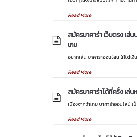
ไม่ว่าคุณจะประสบปัญหาทางด้านการ
Read More
→
สมัครบาคาร่า เว็บตรง เล่นบ
เกม
อยากเล่น บาคาร่าออนไลน์ ให้ได้เงิ
Read More
→
สมัครบาคาร่าได้กี่ครั้ง เล่
เนื่องจากว่าเกม บาคาร่าออนไลน์ เป
Read More
→