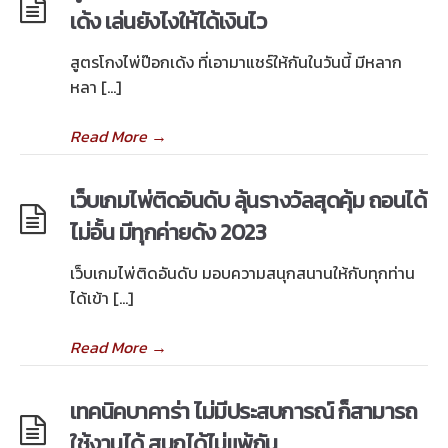
เด้ง เล่นยังไงให้ได้เงินไว
สูตรโกงไพ่ป๊อกเด้ง ที่เอามาแชร์ให้กันในวันนี้ มีหลาก
หลา […]
Read More
→
เว็บเกมไพ่ติดอันดับ ลุ้นรางวัลสุดคุ้ม ถอนได้
ไม่อั้น มีทุกค่ายดัง 2023
เว็บเกมไพ่ติดอันดับ มอบความสนุกสนานให้กับทุกท่าน
ได้เข้า […]
Read More
→
เทคนิคบาคาร่า ไม่มีประสบการณ์ ก็สามารถ
ใช้งานได้ สนุกได้ไม่แพ้กัน