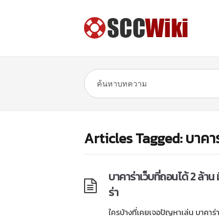
Articles Tagged: บาคาร่า
บาคาร่าเว็บที่ถอนได้ 2 ล้าน 
ร่า
ใครบ้างที่เคยเจอปัญหาเล่น บาคาร่า 