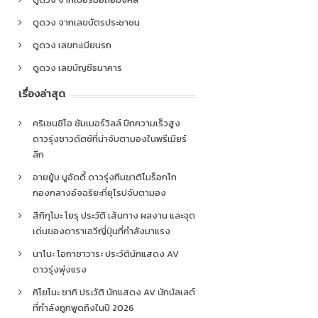
ดูดวง จากเลขบัตรประชาชน
ดูดวง เลขทะเบียนรถ
ดูดวง เลขบัญชีธนาคาร
เรื่องล่าสุด
คริเซนซิโอ ซัมเมอร์วิลล์ ปีกความเร็วสูง
ดาวรุ่งชาวดัตช์ที่น่าจับตามองในพรีเมียร์
ลีก
อายยู้บ บูอัดดี้ ดาวรุ่งทีมชาติโมร็อกโก
กองกลางอัจฉริยะที่ยุโรปจับตามอง
สึกิกุโมะ โยรุ ประวัติ เส้นทาง ผลงาน และจุด
เด่นของดาราเอวีญี่ปุ่นที่กำลังมาแรง
นาโนะ โอกาซาวาระ ประวัตินักแสดง AV
ดาวรุ่งพุ่งแรง
คิโยโนะ ซากิ ประวัติ นักแสดง AV นักบัลเลต์
ที่กำลังถูกพูดถึงในปี 2026