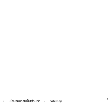
นโยบายความเป็นส่วนตัว
Sitemap