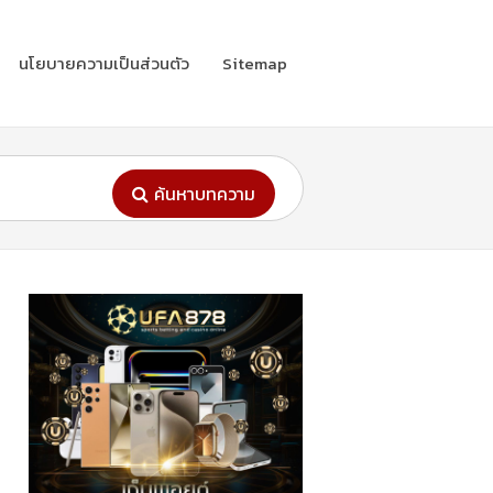
นโยบายความเป็นส่วนตัว
Sitemap
ค้นหาบทความ