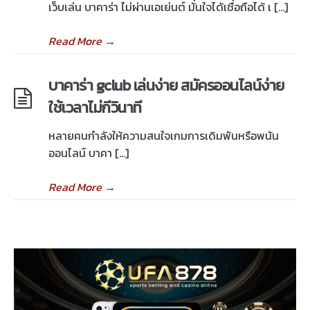
เว็บเล่น บาคาร่า ไม่ผ่านเอเย่นต์ มั่นใจได้เชื่อถือได้ เ […]
Read More
→
บาคาร่า gclub เล่นง่าย สมัครออนไลน์ง่าย
ใช้เวลาไม่กีวินาที
หลายคนกำลังให้ความสนใจเกมการเดิมพันหรือพนัน
ออนไลน์ บาคา […]
Read More
→