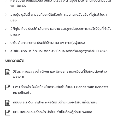
คริเซนซิโอ ซัมเมอร์วิลล์ ปีกความเร็วสูง ดาวรุ่งชาวดัตช์ที่น่าจับตามองใน
พรีเมียร์ลีก
อายยู้บ บูอัดดี้ ดาวรุ่งทีมชาติโมร็อกโก กองกลางอัจฉริยะที่ยุโรปจับตา
มอง
สึกิกุโมะ โยรุ ประวัติ เส้นทาง ผลงาน และจุดเด่นของดาราเอวีญี่ปุ่นที่กำลัง
มาแรง
นาโนะ โอกาซาวาระ ประวัตินักแสดง AV ดาวรุ่งพุ่งแรง
คิโยโนะ ซากิ ประวัติ นักแสดง AV นักบัลเลต์ที่กำลังถูกพูดถึงในปี 2026
บทความฮิต
วิธีดูราคาบอลสูงต่ำ Over และ Under รายละเอียดที่มือใหม่ต้องห้าม
พลาด !!
FWB คืออะไร ไขข้อข้องใจความสัมพันธ์แบบ Friends With Benefits
หมายถึงอะไร
คอนซีเยเร Consigliere คือใคร มีตำแหน่งอะไรใน แก๊งมาเฟีย
HDP แฮนดิแคป คืออะไร มือใหม่จำเป็นต้องรู้ก่อนแทงบอล