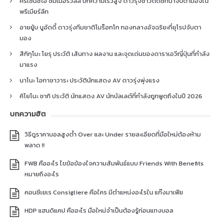
คริเซนซิโอ ซัมเมอร์วิลล์ ปีกความเร็วสูง ดาวรุ่งชาวดัตช์ที่น่าจับตามองใน
พรีเมียร์ลีก
อายยู้บ บูอัดดี้ ดาวรุ่งทีมชาติโมร็อกโก กองกลางอัจฉริยะที่ยุโรปจับตา
มอง
สึกิกุโมะ โยรุ ประวัติ เส้นทาง ผลงาน และจุดเด่นของดาราเอวีญี่ปุ่นที่กำลัง
มาแรง
นาโนะ โอกาซาวาระ ประวัตินักแสดง AV ดาวรุ่งพุ่งแรง
คิโยโนะ ซากิ ประวัติ นักแสดง AV นักบัลเลต์ที่กำลังถูกพูดถึงในปี 2026
บทความฮิต
วิธีดูราคาบอลสูงต่ำ Over และ Under รายละเอียดที่มือใหม่ต้องห้าม
พลาด !!
FWB คืออะไร ไขข้อข้องใจความสัมพันธ์แบบ Friends With Benefits
หมายถึงอะไร
คอนซีเยเร Consigliere คือใคร มีตำแหน่งอะไรใน แก๊งมาเฟีย
HDP แฮนดิแคป คืออะไร มือใหม่จำเป็นต้องรู้ก่อนแทงบอล