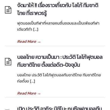
จัดมาให้ !! เรื่องราวเกี่ยวกับ โลโก้ ทีมชาติ
ไทย ที่เราควรรู้
ฟุตบอลเป็นกีฬาที่หลายคนชื่นชอบและเป็นเพียงกีฬา
เดียวทีทำ […]
Read More
→
บอลไทย ความเป็นมา : ประวัติ โลโก้ฟุตบอล
ทีมชาติไทย ตั้งแต่อดีต-ปัจจุบัน
บอลไทย ประวัติ โลโก้ฟุตบอลทีมชาติไทย ทีมชาติไทย
ก่อตั้งข […]
Read More
→
เปิด ประวัติ อากิระ นิชิโนะ กุนซือฟุตบอลทีม