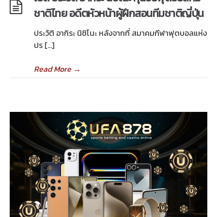
ชาติไทย อดีตหัวหน้าผู้ฝึกสอนทีมชาติญี่ปุ่น
ประวัติ อากิระ นิชิโนะ หลังจากที่ สมาคมกีฬาฟุตบอลแห่ง
ปร […]
Read More
→