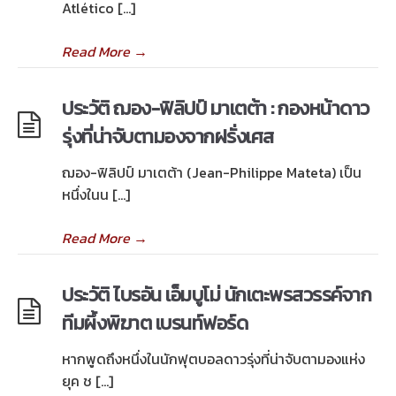
Atlético […]
Read More
→
ประวัติ ฌอง-ฟิลิปป์ มาเตต้า : กองหน้าดาว
รุ่งที่น่าจับตามองจากฝรั่งเศส
ฌอง-ฟิลิปป์ มาเตต้า (Jean-Philippe Mateta) เป็น
หนึ่งในน […]
Read More
→
ประวัติ ไบรอัน เอ็มบูโม่ นักเตะพรสวรรค์จาก
ทีมผึ้งพิฆาต เบรนท์ฟอร์ด
หากพูดถึงหนึ่งในนักฟุตบอลดาวรุ่งที่น่าจับตามองแห่ง
ยุค ช […]