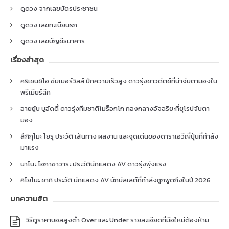
ดูดวง จากเลขบัตรประชาชน
ดูดวง เลขทะเบียนรถ
ดูดวง เลขบัญชีธนาคาร
เรื่องล่าสุด
คริเซนซิโอ ซัมเมอร์วิลล์ ปีกความเร็วสูง ดาวรุ่งชาวดัตช์ที่น่าจับตามองใน
พรีเมียร์ลีก
อายยู้บ บูอัดดี้ ดาวรุ่งทีมชาติโมร็อกโก กองกลางอัจฉริยะที่ยุโรปจับตา
มอง
สึกิกุโมะ โยรุ ประวัติ เส้นทาง ผลงาน และจุดเด่นของดาราเอวีญี่ปุ่นที่กำลัง
มาแรง
นาโนะ โอกาซาวาระ ประวัตินักแสดง AV ดาวรุ่งพุ่งแรง
คิโยโนะ ซากิ ประวัติ นักแสดง AV นักบัลเลต์ที่กำลังถูกพูดถึงในปี 2026
บทความฮิต
วิธีดูราคาบอลสูงต่ำ Over และ Under รายละเอียดที่มือใหม่ต้องห้าม