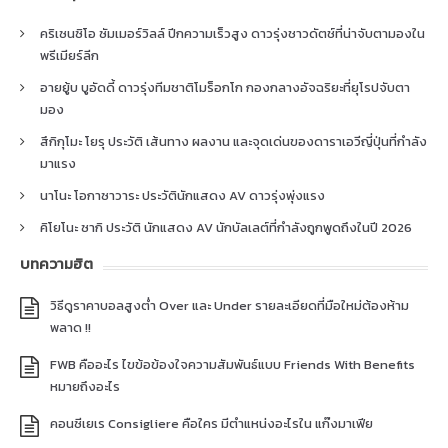
คริเซนซิโอ ซัมเมอร์วิลล์ ปีกความเร็วสูง ดาวรุ่งชาวดัตช์ที่น่าจับตามองใน
พรีเมียร์ลีก
อายยู้บ บูอัดดี้ ดาวรุ่งทีมชาติโมร็อกโก กองกลางอัจฉริยะที่ยุโรปจับตา
มอง
สึกิกุโมะ โยรุ ประวัติ เส้นทาง ผลงาน และจุดเด่นของดาราเอวีญี่ปุ่นที่กำลัง
มาแรง
นาโนะ โอกาซาวาระ ประวัตินักแสดง AV ดาวรุ่งพุ่งแรง
คิโยโนะ ซากิ ประวัติ นักแสดง AV นักบัลเลต์ที่กำลังถูกพูดถึงในปี 2026
บทความฮิต
วิธีดูราคาบอลสูงต่ำ Over และ Under รายละเอียดที่มือใหม่ต้องห้าม
พลาด !!
FWB คืออะไร ไขข้อข้องใจความสัมพันธ์แบบ Friends With Benefits
หมายถึงอะไร
คอนซีเยเร Consigliere คือใคร มีตำแหน่งอะไรใน แก๊งมาเฟีย