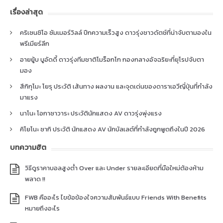
เรื่องล่าสุด
คริเซนซิโอ ซัมเมอร์วิลล์ ปีกความเร็วสูง ดาวรุ่งชาวดัตช์ที่น่าจับตามองใน
พรีเมียร์ลีก
อายยู้บ บูอัดดี้ ดาวรุ่งทีมชาติโมร็อกโก กองกลางอัจฉริยะที่ยุโรปจับตา
มอง
สึกิกุโมะ โยรุ ประวัติ เส้นทาง ผลงาน และจุดเด่นของดาราเอวีญี่ปุ่นที่กำลัง
มาแรง
นาโนะ โอกาซาวาระ ประวัตินักแสดง AV ดาวรุ่งพุ่งแรง
คิโยโนะ ซากิ ประวัติ นักแสดง AV นักบัลเลต์ที่กำลังถูกพูดถึงในปี 2026
บทความฮิต
วิธีดูราคาบอลสูงต่ำ Over และ Under รายละเอียดที่มือใหม่ต้องห้าม
พลาด !!
FWB คืออะไร ไขข้อข้องใจความสัมพันธ์แบบ Friends With Benefits
หมายถึงอะไร