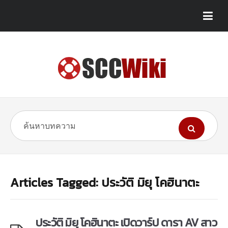
Articles Tagged: ประวัติ มิยุ โคฮินาตะ
ประวัติ มิยุ โคฮินาตะ เปิดวาร์ป ดารา AV สาว