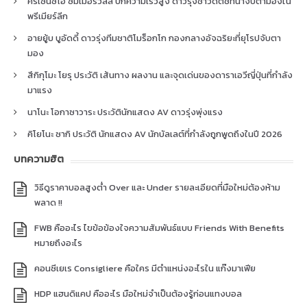
คริเซนซิโอ ซัมเมอร์วิลล์ ปีกความเร็วสูง ดาวรุ่งชาวดัตช์ที่น่าจับตามองใน
พรีเมียร์ลีก
อายยู้บ บูอัดดี้ ดาวรุ่งทีมชาติโมร็อกโก กองกลางอัจฉริยะที่ยุโรปจับตา
มอง
สึกิกุโมะ โยรุ ประวัติ เส้นทาง ผลงาน และจุดเด่นของดาราเอวีญี่ปุ่นที่กำลัง
มาแรง
นาโนะ โอกาซาวาระ ประวัตินักแสดง AV ดาวรุ่งพุ่งแรง
คิโยโนะ ซากิ ประวัติ นักแสดง AV นักบัลเลต์ที่กำลังถูกพูดถึงในปี 2026
บทความฮิต
วิธีดูราคาบอลสูงต่ำ Over และ Under รายละเอียดที่มือใหม่ต้องห้าม
พลาด !!
FWB คืออะไร ไขข้อข้องใจความสัมพันธ์แบบ Friends With Benefits
หมายถึงอะไร
คอนซีเยเร Consigliere คือใคร มีตำแหน่งอะไรใน แก๊งมาเฟีย
HDP แฮนดิแคป คืออะไร มือใหม่จำเป็นต้องรู้ก่อนแทงบอล