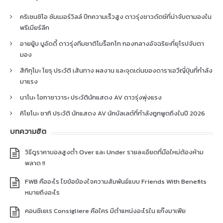
คริเซนซิโอ ซัมเมอร์วิลล์ ปีกความเร็วสูง ดาวรุ่งชาวดัตช์ที่น่าจับตามองใน
พรีเมียร์ลีก
อายยู้บ บูอัดดี้ ดาวรุ่งทีมชาติโมร็อกโก กองกลางอัจฉริยะที่ยุโรปจับตา
มอง
สึกิกุโมะ โยรุ ประวัติ เส้นทาง ผลงาน และจุดเด่นของดาราเอวีญี่ปุ่นที่กำลัง
มาแรง
นาโนะ โอกาซาวาระ ประวัตินักแสดง AV ดาวรุ่งพุ่งแรง
คิโยโนะ ซากิ ประวัติ นักแสดง AV นักบัลเลต์ที่กำลังถูกพูดถึงในปี 2026
บทความฮิต
วิธีดูราคาบอลสูงต่ำ Over และ Under รายละเอียดที่มือใหม่ต้องห้าม
พลาด !!
FWB คืออะไร ไขข้อข้องใจความสัมพันธ์แบบ Friends With Benefits
หมายถึงอะไร
คอนซีเยเร Consigliere คือใคร มีตำแหน่งอะไรใน แก๊งมาเฟีย