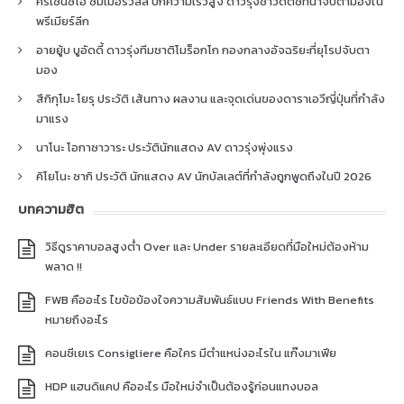
คริเซนซิโอ ซัมเมอร์วิลล์ ปีกความเร็วสูง ดาวรุ่งชาวดัตช์ที่น่าจับตามองใน
พรีเมียร์ลีก
อายยู้บ บูอัดดี้ ดาวรุ่งทีมชาติโมร็อกโก กองกลางอัจฉริยะที่ยุโรปจับตา
มอง
สึกิกุโมะ โยรุ ประวัติ เส้นทาง ผลงาน และจุดเด่นของดาราเอวีญี่ปุ่นที่กำลัง
มาแรง
นาโนะ โอกาซาวาระ ประวัตินักแสดง AV ดาวรุ่งพุ่งแรง
คิโยโนะ ซากิ ประวัติ นักแสดง AV นักบัลเลต์ที่กำลังถูกพูดถึงในปี 2026
บทความฮิต
วิธีดูราคาบอลสูงต่ำ Over และ Under รายละเอียดที่มือใหม่ต้องห้าม
พลาด !!
FWB คืออะไร ไขข้อข้องใจความสัมพันธ์แบบ Friends With Benefits
หมายถึงอะไร
คอนซีเยเร Consigliere คือใคร มีตำแหน่งอะไรใน แก๊งมาเฟีย
HDP แฮนดิแคป คืออะไร มือใหม่จำเป็นต้องรู้ก่อนแทงบอล