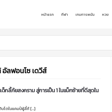
หน้าแรก
กีฬา
เกมการพนัน
หวย
ิ อัลฟอนโซ เดวีส์
ด็กลี้ภัยสงคราม สู่การเป็น 1 ในแบ็กซ้ายที่ดีสุดใน
ิบโตในแคมป์ผู้ลี้ภั […]