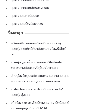
ดูดวง จากเลขบัตรประชาชน
ดูดวง เลขทะเบียนรถ
ดูดวง เลขบัญชีธนาคาร
เรื่องล่าสุด
คริเซนซิโอ ซัมเมอร์วิลล์ ปีกความเร็วสูง
ดาวรุ่งชาวดัตช์ที่น่าจับตามองในพรีเมียร์
ลีก
อายยู้บ บูอัดดี้ ดาวรุ่งทีมชาติโมร็อกโก
กองกลางอัจฉริยะที่ยุโรปจับตามอง
สึกิกุโมะ โยรุ ประวัติ เส้นทาง ผลงาน และจุด
เด่นของดาราเอวีญี่ปุ่นที่กำลังมาแรง
นาโนะ โอกาซาวาระ ประวัตินักแสดง AV
ดาวรุ่งพุ่งแรง
คิโยโนะ ซากิ ประวัติ นักแสดง AV นักบัลเลต์
ที่กำลังถูกพูดถึงในปี 2026