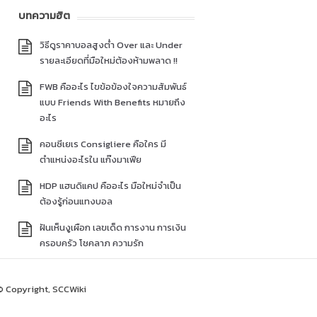
บทความฮิต
วิธีดูราคาบอลสูงต่ำ Over และ Under
รายละเอียดที่มือใหม่ต้องห้ามพลาด !!
FWB คืออะไร ไขข้อข้องใจความสัมพันธ์
แบบ Friends With Benefits หมายถึง
อะไร
คอนซีเยเร Consigliere คือใคร มี
ตำแหน่งอะไรใน แก๊งมาเฟีย
HDP แฮนดิแคป คืออะไร มือใหม่จำเป็น
ต้องรู้ก่อนแทงบอล
ฝันเห็นงูเผือก เลขเด็ด การงาน การเงิน
ครอบครัว โชคลาภ ความรัก
© Copyright, SCCWiki