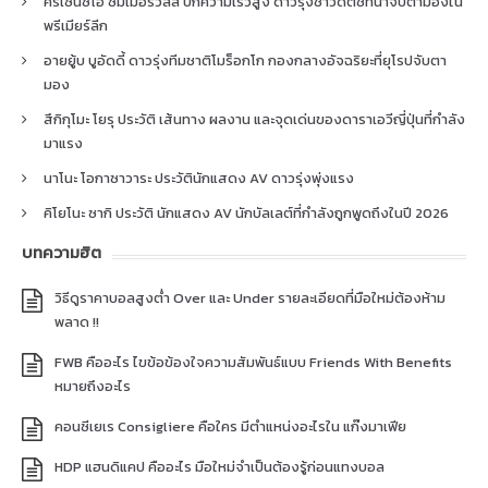
คริเซนซิโอ ซัมเมอร์วิลล์ ปีกความเร็วสูง ดาวรุ่งชาวดัตช์ที่น่าจับตามองใน
พรีเมียร์ลีก
อายยู้บ บูอัดดี้ ดาวรุ่งทีมชาติโมร็อกโก กองกลางอัจฉริยะที่ยุโรปจับตา
มอง
สึกิกุโมะ โยรุ ประวัติ เส้นทาง ผลงาน และจุดเด่นของดาราเอวีญี่ปุ่นที่กำลัง
มาแรง
นาโนะ โอกาซาวาระ ประวัตินักแสดง AV ดาวรุ่งพุ่งแรง
คิโยโนะ ซากิ ประวัติ นักแสดง AV นักบัลเลต์ที่กำลังถูกพูดถึงในปี 2026
บทความฮิต
วิธีดูราคาบอลสูงต่ำ Over และ Under รายละเอียดที่มือใหม่ต้องห้าม
พลาด !!
FWB คืออะไร ไขข้อข้องใจความสัมพันธ์แบบ Friends With Benefits
หมายถึงอะไร
คอนซีเยเร Consigliere คือใคร มีตำแหน่งอะไรใน แก๊งมาเฟีย
HDP แฮนดิแคป คืออะไร มือใหม่จำเป็นต้องรู้ก่อนแทงบอล