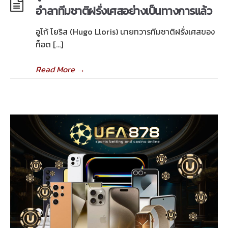
อำลาทีมชาติฝรั่งเศสอย่างเป็นทางการแล้ว
อูโก้ โยริส (Hugo Lloris) นายทวารทีมชาติฝรั่งเศสของ
ท็อต […]
Read More
→