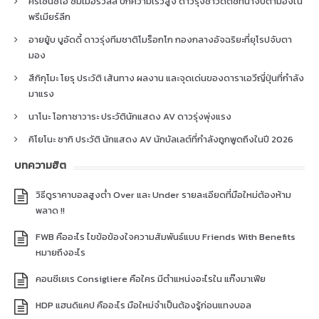
คริเซนซิโอ ซัมเมอร์วิลล์ ปีกความเร็วสูง ดาวรุ่งชาวดัตช์ที่น่าจับตามองใน
พรีเมียร์ลีก
อายยู้บ บูอัดดี้ ดาวรุ่งทีมชาติโมร็อกโก กองกลางอัจฉริยะที่ยุโรปจับตา
มอง
สึกิกุโมะ โยรุ ประวัติ เส้นทาง ผลงาน และจุดเด่นของดาราเอวีญี่ปุ่นที่กำลัง
มาแรง
นาโนะ โอกาซาวาระ ประวัตินักแสดง AV ดาวรุ่งพุ่งแรง
คิโยโนะ ซากิ ประวัติ นักแสดง AV นักบัลเลต์ที่กำลังถูกพูดถึงในปี 2026
บทความฮิต
วิธีดูราคาบอลสูงต่ำ Over และ Under รายละเอียดที่มือใหม่ต้องห้าม
พลาด !!
FWB คืออะไร ไขข้อข้องใจความสัมพันธ์แบบ Friends With Benefits
หมายถึงอะไร
คอนซีเยเร Consigliere คือใคร มีตำแหน่งอะไรใน แก๊งมาเฟีย
HDP แฮนดิแคป คืออะไร มือใหม่จำเป็นต้องรู้ก่อนแทงบอล