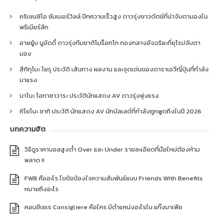
คริเซนซิโอ ซัมเมอร์วิลล์ ปีกความเร็วสูง ดาวรุ่งชาวดัตช์ที่น่าจับตามองใน
พรีเมียร์ลีก
อายยู้บ บูอัดดี้ ดาวรุ่งทีมชาติโมร็อกโก กองกลางอัจฉริยะที่ยุโรปจับตา
มอง
สึกิกุโมะ โยรุ ประวัติ เส้นทาง ผลงาน และจุดเด่นของดาราเอวีญี่ปุ่นที่กำลัง
มาแรง
นาโนะ โอกาซาวาระ ประวัตินักแสดง AV ดาวรุ่งพุ่งแรง
คิโยโนะ ซากิ ประวัติ นักแสดง AV นักบัลเลต์ที่กำลังถูกพูดถึงในปี 2026
บทความฮิต
วิธีดูราคาบอลสูงต่ำ Over และ Under รายละเอียดที่มือใหม่ต้องห้าม
พลาด !!
FWB คืออะไร ไขข้อข้องใจความสัมพันธ์แบบ Friends With Benefits
หมายถึงอะไร
คอนซีเยเร Consigliere คือใคร มีตำแหน่งอะไรใน แก๊งมาเฟีย