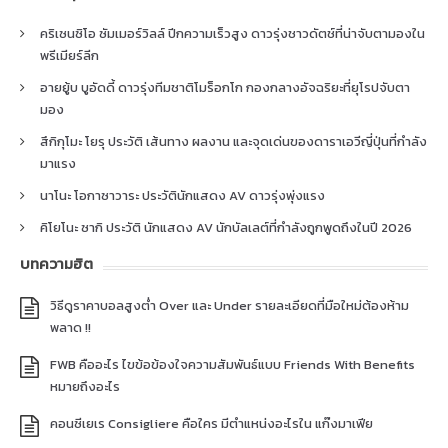
คริเซนซิโอ ซัมเมอร์วิลล์ ปีกความเร็วสูง ดาวรุ่งชาวดัตช์ที่น่าจับตามองใน
พรีเมียร์ลีก
อายยู้บ บูอัดดี้ ดาวรุ่งทีมชาติโมร็อกโก กองกลางอัจฉริยะที่ยุโรปจับตา
มอง
สึกิกุโมะ โยรุ ประวัติ เส้นทาง ผลงาน และจุดเด่นของดาราเอวีญี่ปุ่นที่กำลัง
มาแรง
นาโนะ โอกาซาวาระ ประวัตินักแสดง AV ดาวรุ่งพุ่งแรง
คิโยโนะ ซากิ ประวัติ นักแสดง AV นักบัลเลต์ที่กำลังถูกพูดถึงในปี 2026
บทความฮิต
วิธีดูราคาบอลสูงต่ำ Over และ Under รายละเอียดที่มือใหม่ต้องห้าม
พลาด !!
FWB คืออะไร ไขข้อข้องใจความสัมพันธ์แบบ Friends With Benefits
หมายถึงอะไร
คอนซีเยเร Consigliere คือใคร มีตำแหน่งอะไรใน แก๊งมาเฟีย