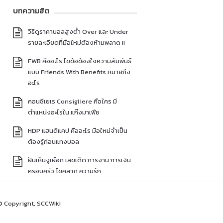
บทความฮิต
วิธีดูราคาบอลสูงต่ำ Over และ Under
รายละเอียดที่มือใหม่ต้องห้ามพลาด !!
FWB คืออะไร ไขข้อข้องใจความสัมพันธ์
แบบ Friends With Benefits หมายถึง
อะไร
คอนซีเยเร Consigliere คือใคร มี
ตำแหน่งอะไรใน แก๊งมาเฟีย
HDP แฮนดิแคป คืออะไร มือใหม่จำเป็น
ต้องรู้ก่อนแทงบอล
ฝันเห็นงูเผือก เลขเด็ด การงาน การเงิน
ครอบครัว โชคลาภ ความรัก
© Copyright, SCCWiki