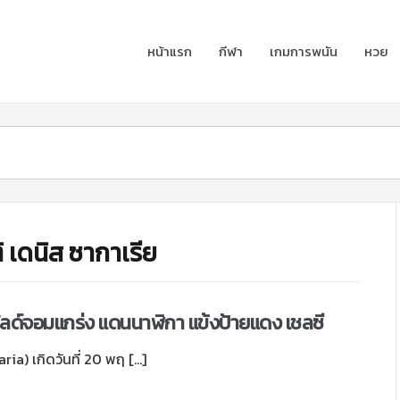
หน้าแรก
กีฬา
เกมการพนัน
หวย
ิ เดนิส ซากาเรีย
ดฟิลด์จอมแกร่ง แดนนาฬิกา แข้งป้ายแดง เชลซี
ria) เกิดวันที่ 20 พฤ […]