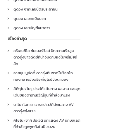
ดูดวง จากเลขบัตรประชาชน
ดูดวง เลขทะเบียนรถ
ดูดวง เลขบัญชีธนาคาร
เรื่องล่าสุด
คริเซนซิโอ ซัมเมอร์วิลล์ ปีกความเร็วสูง
ดาวรุ่งชาวดัตช์ที่น่าจับตามองในพรีเมียร์
ลีก
อายยู้บ บูอัดดี้ ดาวรุ่งทีมชาติโมร็อกโก
กองกลางอัจฉริยะที่ยุโรปจับตามอง
สึกิกุโมะ โยรุ ประวัติ เส้นทาง ผลงาน และจุด
เด่นของดาราเอวีญี่ปุ่นที่กำลังมาแรง
นาโนะ โอกาซาวาระ ประวัตินักแสดง AV
ดาวรุ่งพุ่งแรง
คิโยโนะ ซากิ ประวัติ นักแสดง AV นักบัลเลต์
ที่กำลังถูกพูดถึงในปี 2026