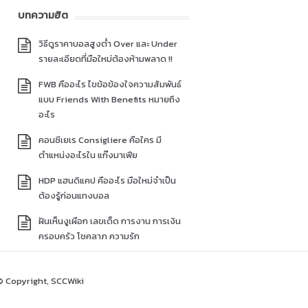
บทความฮิต
วิธีดูราคาบอลสูงต่ำ Over และ Under
รายละเอียดที่มือใหม่ต้องห้ามพลาด !!
FWB คืออะไร ไขข้อข้องใจความสัมพันธ์
แบบ Friends With Benefits หมายถึง
อะไร
คอนซีเยเร Consigliere คือใคร มี
ตำแหน่งอะไรใน แก๊งมาเฟีย
HDP แฮนดิแคป คืออะไร มือใหม่จำเป็น
ต้องรู้ก่อนแทงบอล
ฝันเห็นงูเผือก เลขเด็ด การงาน การเงิน
ครอบครัว โชคลาภ ความรัก
© Copyright, SCCWiki