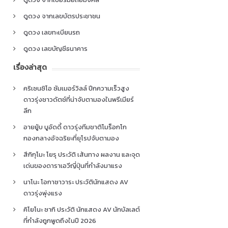
ดูดวง จากเลขบัตรประชาชน
ดูดวง เลขทะเบียนรถ
ดูดวง เลขบัญชีธนาคาร
เรื่องล่าสุด
คริเซนซิโอ ซัมเมอร์วิลล์ ปีกความเร็วสูง
ดาวรุ่งชาวดัตช์ที่น่าจับตามองในพรีเมียร์
ลีก
อายยู้บ บูอัดดี้ ดาวรุ่งทีมชาติโมร็อกโก
กองกลางอัจฉริยะที่ยุโรปจับตามอง
สึกิกุโมะ โยรุ ประวัติ เส้นทาง ผลงาน และจุด
เด่นของดาราเอวีญี่ปุ่นที่กำลังมาแรง
นาโนะ โอกาซาวาระ ประวัตินักแสดง AV
ดาวรุ่งพุ่งแรง
คิโยโนะ ซากิ ประวัติ นักแสดง AV นักบัลเลต์
ที่กำลังถูกพูดถึงในปี 2026