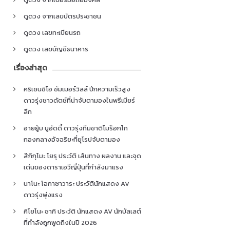
ดูดวง จากเลขบัตรประชาชน
ดูดวง เลขทะเบียนรถ
ดูดวง เลขบัญชีธนาคาร
เรื่องล่าสุด
คริเซนซิโอ ซัมเมอร์วิลล์ ปีกความเร็วสูง
ดาวรุ่งชาวดัตช์ที่น่าจับตามองในพรีเมียร์
ลีก
อายยู้บ บูอัดดี้ ดาวรุ่งทีมชาติโมร็อกโก
กองกลางอัจฉริยะที่ยุโรปจับตามอง
สึกิกุโมะ โยรุ ประวัติ เส้นทาง ผลงาน และจุด
เด่นของดาราเอวีญี่ปุ่นที่กำลังมาแรง
นาโนะ โอกาซาวาระ ประวัตินักแสดง AV
ดาวรุ่งพุ่งแรง
คิโยโนะ ซากิ ประวัติ นักแสดง AV นักบัลเลต์
ที่กำลังถูกพูดถึงในปี 2026