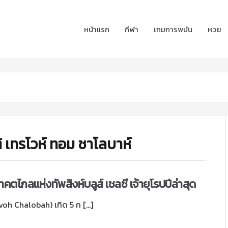
หน้าแรก
กีฬา
เกมการพนัน
หวย
ิ เทรโวห์ ทอม ชาโลบาห์
คตไกลแห่งทัพสิงห์บลูส์ เชลซี เจ้ายุโรปปีล่าสุด
evoh Chalobah) เกิด 5 ก […]