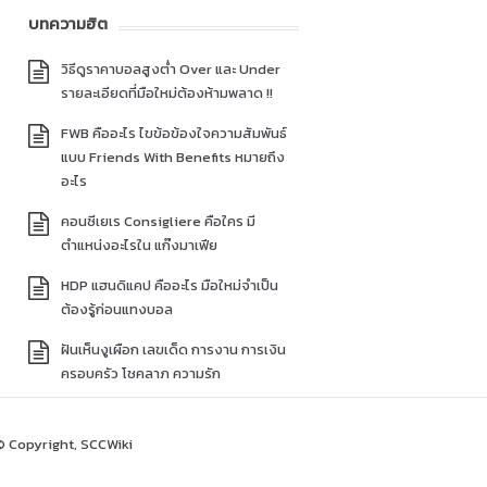
บทความฮิต
วิธีดูราคาบอลสูงต่ำ Over และ Under
รายละเอียดที่มือใหม่ต้องห้ามพลาด !!
FWB คืออะไร ไขข้อข้องใจความสัมพันธ์
แบบ Friends With Benefits หมายถึง
อะไร
คอนซีเยเร Consigliere คือใคร มี
ตำแหน่งอะไรใน แก๊งมาเฟีย
HDP แฮนดิแคป คืออะไร มือใหม่จำเป็น
ต้องรู้ก่อนแทงบอล
ฝันเห็นงูเผือก เลขเด็ด การงาน การเงิน
ครอบครัว โชคลาภ ความรัก
© Copyright, SCCWiki